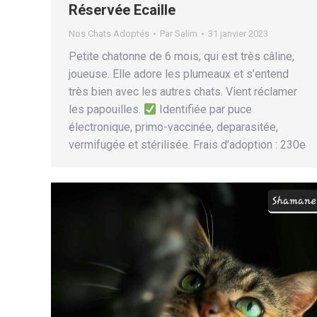
Réservée Ecaille
Nos Chats Adoptés
Par
Salim
31 janvier 2023
Petite chatonne de 6 mois, qui est très câline,
joueuse. Elle adore les plumeaux et s’entend
très bien avec les autres chats. Vient réclamer
les papouilles.
Identifiée par puce
électronique, primo-vaccinée, deparasitée,
vermifugée et stérilisée. Frais d’adoption : 230e