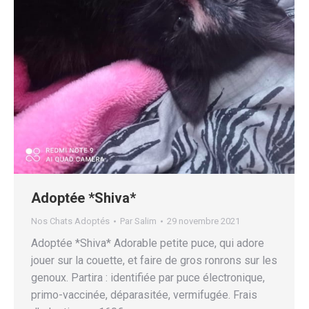
Adoptée *Shiva*
Nos Chats Adoptés
Par
Salim
29 novembre 2021
Adoptée *Shiva* Adorable petite puce, qui adore
jouer sur la couette, et faire de gros ronrons sur les
genoux. Partira : identifiée par puce électronique,
primo-vaccinée, déparasitée, vermifugée. Frais