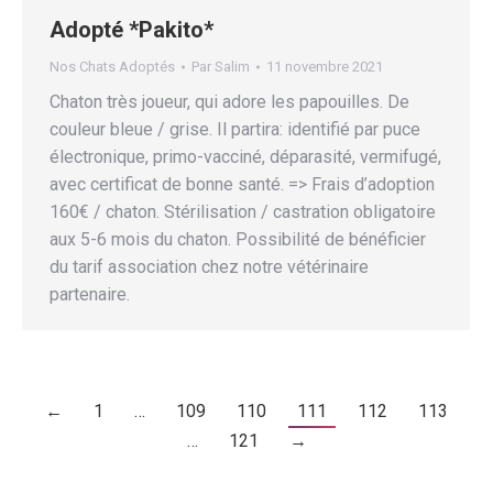
Adopté *Pakito*
Nos Chats Adoptés
Par
Salim
11 novembre 2021
Chaton très joueur, qui adore les papouilles. De
couleur bleue / grise. Il partira: identifié par puce
électronique, primo-vacciné, déparasité, vermifugé,
avec certificat de bonne santé. => Frais d’adoption
160€ / chaton. Stérilisation / castration obligatoire
aux 5-6 mois du chaton. Possibilité de bénéficier
du tarif association chez notre vétérinaire
partenaire.
←
1
…
109
110
111
112
113
…
121
→