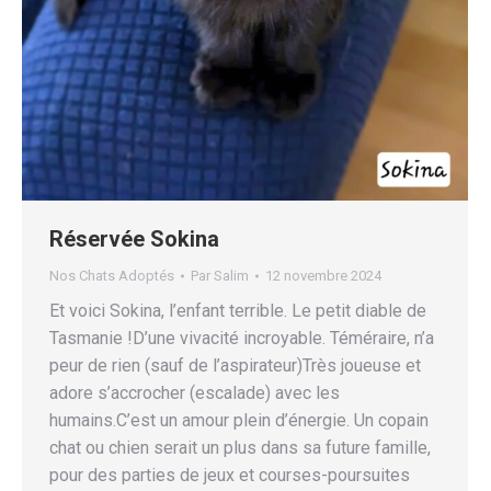
Réservée Sokina
Nos Chats Adoptés
Par
Salim
12 novembre 2024
Et voici Sokina, l’enfant terrible. Le petit diable de
Tasmanie !D’une vivacité incroyable. Téméraire, n’a
peur de rien (sauf de l’aspirateur)Très joueuse et
adore s’accrocher (escalade) avec les
humains.C’est un amour plein d’énergie. Un copain
chat ou chien serait un plus dans sa future famille,
pour des parties de jeux et courses-poursuites