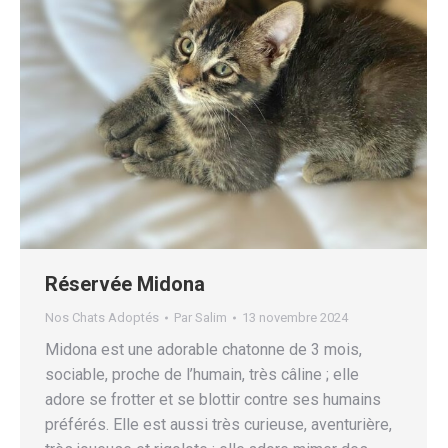
Réservée Midona
Nos Chats Adoptés
Par
Salim
13 novembre 2024
Midona est une adorable chatonne de 3 mois,
sociable, proche de l’humain, très câline ; elle
adore se frotter et se blottir contre ses humains
préférés. Elle est aussi très curieuse, aventurière,