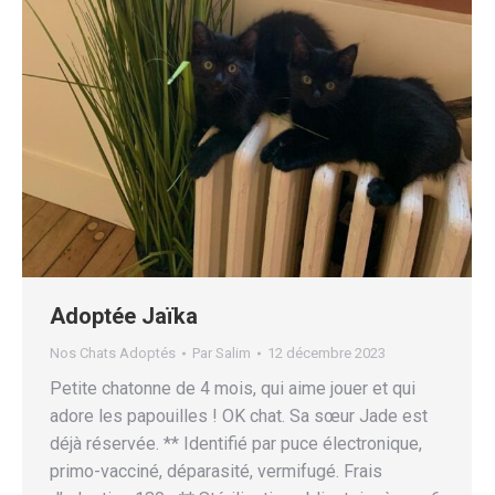
Adoptée Jaïka
Nos Chats Adoptés
Par
Salim
12 décembre 2023
Petite chatonne de 4 mois, qui aime jouer et qui
adore les papouilles ! OK chat. Sa sœur Jade est
déjà réservée. ** Identifié par puce électronique,
primo-vacciné, déparasité, vermifugé. Frais