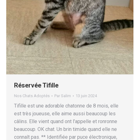
Réservée Tifille
Nos Chats Adoptés
Par
Salim
13 juin 2024
Tifille est une adorable chatonne de 8 mois, elle
est très joueuse, elle aime aussi beaucoup les
câlins. Elle vient quand ont l’appelle et ronronne
beaucoup. OK chat. Un brin timide quand elle ne
connaît pas. ** Identifiée par puce électronique,