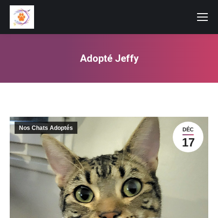
Adopté Jeffy
Vous êtes ici :
Nos Chats Adoptés
DÉC
17