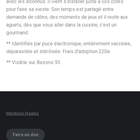
avec les inconnus. Il vient s’installer juste à vos côtés
pour faire sa sieste. Son temps est partagé entre
demande de câlins, des moments de jeux et il reste aux
aguets, dès que vous aller dans la cuisine, c’est un
gourmand.
** Identifiée par puce électronique, entièrement vaccinée,
déparasitée et stérilisée. Frais d’adoption 220e.
** Visible sur Bezons 95
Mentions légales
Faire un don