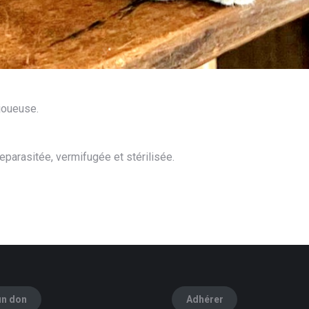
 joueuse.
eparasitée, vermifugée et stérilisée.
un don
Adhérer