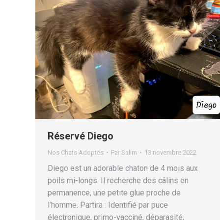
Réservé Diego
Nos Chats Adoptés
Par
Salim
13 novembre 2022
Diego est un adorable chaton de 4 mois aux
poils mi-longs. Il recherche des câlins en
permanence, une petite glue proche de
l’homme. Partira : Identifié par puce
électronique, primo-vacciné, déparasité,