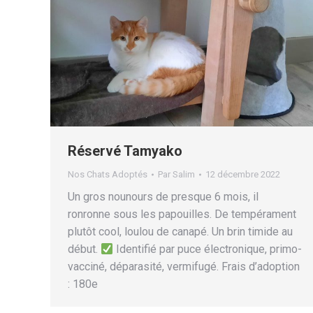
Réservé Tamyako
Nos Chats Adoptés
Par
Salim
12 décembre 2022
Un gros nounours de presque 6 mois, il
ronronne sous les papouilles. De tempérament
plutôt cool, loulou de canapé. Un brin timide au
début.
Identifié par puce électronique, primo-
vacciné, déparasité, vermifugé. Frais d’adoption
: 180e