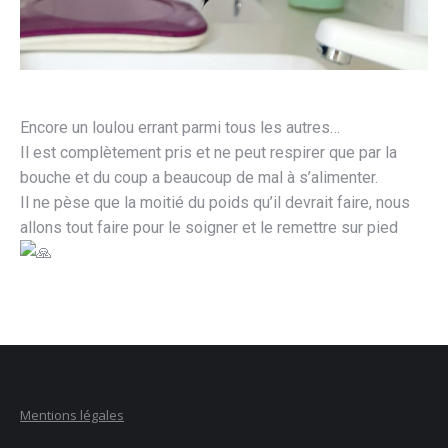
Encore un loulou errant parmi tous les autres…
Il est complètement pris et ne peut respirer que par la
bouche et du coup a beaucoup de mal à s’alimenter.
Il ne pèse que la moitié du poids qu’il devrait faire, nous
allons tout faire pour le soigner et le remettre sur pied
Mentions légales