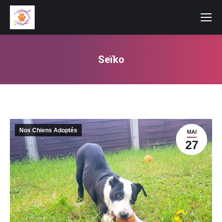
Seïko
Vous êtes ici :
Nos Chiens Adoptés
MAI
27