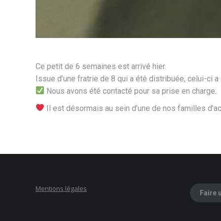
Ce petit de 6 semaines est arrivé hier.
Issue d’une fratrie de 8 qui a été distribuée, celui-c
Nous avons été contacté pour sa prise en charge.
Il est désormais au sein d’une de nos familles d’ac
Mentions légales
Faire 