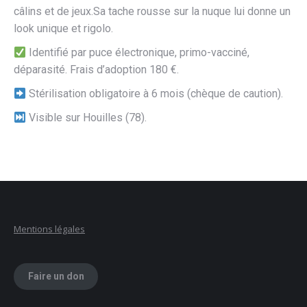
câlins et de jeux.Sa tache rousse sur la nuque lui donne un
look unique et rigolo.
Identifié par puce électronique, primo-vacciné,
déparasité. Frais d’adoption 180 €.
Stérilisation obligatoire à 6 mois (chèque de caution).
Visible sur Houilles (78).
Mentions légales
Faire un don