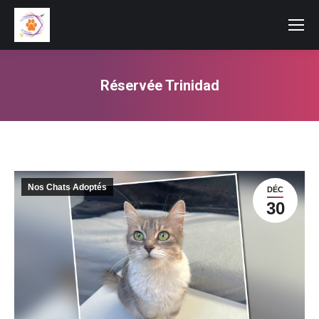
Réservée Trinidad
Vous êtes ici :
Nos Chats Adoptés
DÉC
30