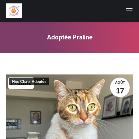
Adoptée Praline
Vous êtes ici :
Nos Chats Adoptés
AOÛT
17