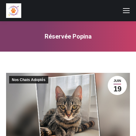
Réservée Popina
Vous êtes ici :
Nos Chats Adoptés
JUIN
19