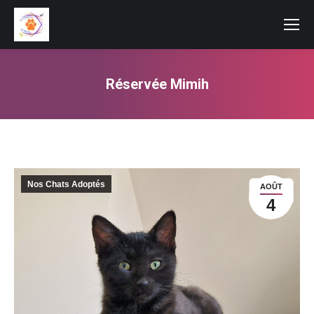
Réservée Mimih
Vous êtes ici :
Nos Chats Adoptés
AOÛT
4