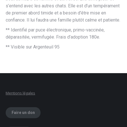
s’entend avec les autres chats. Elle est d’un tempérament
de premier abord timide et a besoin d’être mise en
confiance. Il lui faudra une famille plutôt calme et patiente.
** Identifié par puce électronique, primo-vaccinée,
déparasitée, vermifugée. Frais d’adoption 180e.
** Visible sur Argenteuil 95
Mentions légales
Faire un don