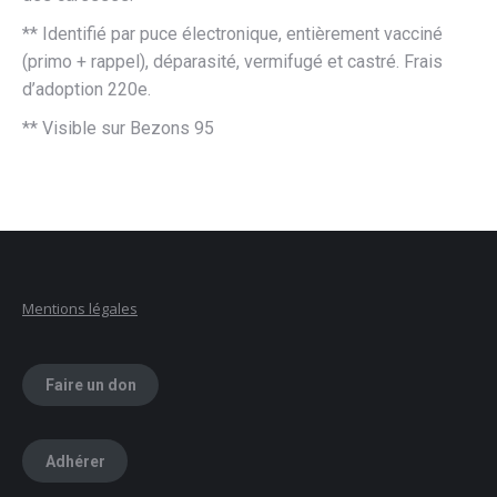
** Identifié par puce électronique, entièrement vacciné
(primo + rappel), déparasité, vermifugé et castré. Frais
d’adoption 220e.
** Visible sur Bezons 95
Mentions légales
Faire un don
Adhérer