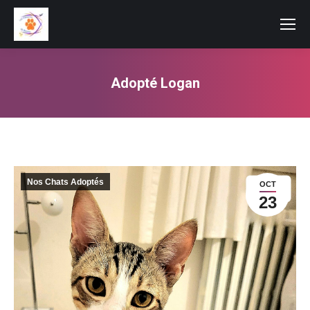
Adopté Logan
Vous êtes ici :
Nos Chats Adoptés
OCT
23