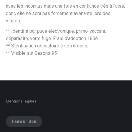
avec les inconnus mais une fois en confiance très à l’aise,
donc elle ne sera pas forcément avenante lors des
visites.
** Identifié par puce électronique, primo-vacciné,
déparasité, vermifugé. Frais d’adoption 180e.
** Stérilisation obligatoire à ses 6 mois.
** Visible sur Bezons 95
Mentions légales
Faire un don