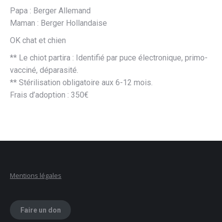
Papa : Berger Allemand
Maman : Berger Hollandaise
OK chat et chien
** Le chiot partira : Identifié par puce électronique, primo-
vacciné, déparasité.
** Stérilisation obligatoire aux 6-12 mois.
Frais d’adoption : 350€
Mentions légales
Faire un don