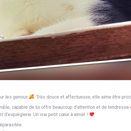
sur les genoux
. Très douce et affectueuse, elle aime être proc
nible, capable de lui offrir beaucoup d’attention et de tendresse
d’espièglerie. Un vrai petit cœur à aimer !
déparasitée.